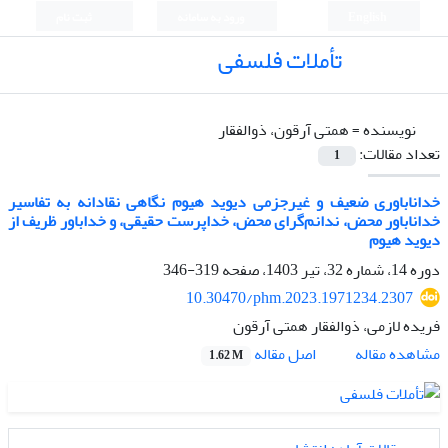
English
ورود به سامانه
ثبت نام
تأملات فلسفی
نویسنده =
همتی آرقون، ذوالفقار
تعداد مقالات:
1
خداناباوری ضعیف و غیرجزمی دیوید هیوم نگاهی نقادانه به تفاسیر
خداناباور محض، ندانم‌گرای محض، خداپرست حقیقی، و خداباور ظریف از
دیوید هیوم
دوره 14، شماره 32، تیر 1403، صفحه
319-346
10.30470/phm.2023.1971234.2307
فریده لازمی، ذوالفقار همتی آرقون
اصل مقاله
مشاهده مقاله
1.62 M