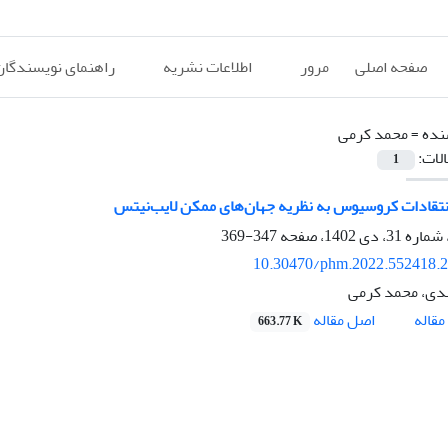
صفحه اصلی
مرور
اطلاعات نشریه
راهنمای نویسندگان
نده =
محمد کرمی
الات:
1
انتقادات کروسیوس به نظریه جهان‌های ممکن لایب‌نیتس
347-369
10.30470/phm.2022.552418.
دی، محمد کرمی
اصل مقاله
قاله
663.77 K