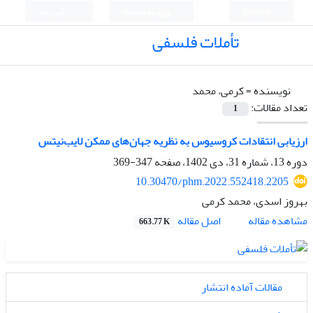
English
ورود به سامانه
ثبت نام
تأملات فلسفی
نویسنده =
کرمی، محمد
تعداد مقالات:
1
ارزیابی انتقادات کروسیوس به نظریه جهان‌های ممکن لایب‌نیتس
دوره 13، شماره 31، دی 1402، صفحه
347-369
10.30470/phm.2022.552418.2205
بهروز اسدی، محمد کرمی
اصل مقاله
مشاهده مقاله
663.77 K
مقالات آماده انتشار