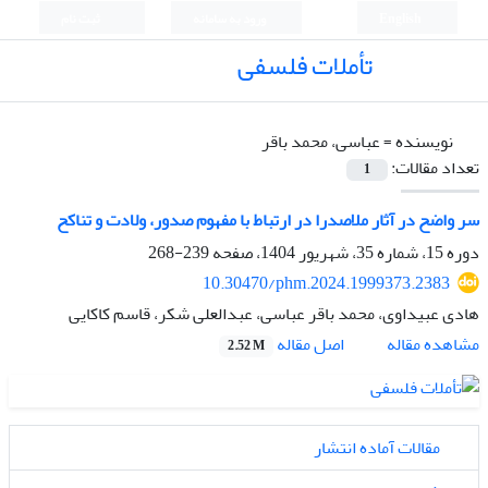
English
ورود به سامانه
ثبت نام
تأملات فلسفی
نویسنده =
عباسی، محمد باقر
تعداد مقالات:
1
سر واضح در آثار ملاصدرا در ارتباط با مفهوم صدور، ولادت و تناکح
دوره 15، شماره 35، شهریور 1404، صفحه
239-268
10.30470/phm.2024.1999373.2383
هادی عبیداوی، محمد باقر عباسی، عبدالعلی شکر، قاسم کاکایی
اصل مقاله
مشاهده مقاله
2.52 M
مقالات آماده انتشار