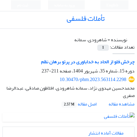
English
ورود به سامانه
ثبت نام
تأملات فلسفی
نویسنده =
شاهرودی، سمانه
تعداد مقالات:
1
چرخش فلو از الحاد به خداباوری در پرتو برهان نظم
دوره 15، شماره 35، شهریور 1404، صفحه
211-237
10.30470/phm.2023.563114.2298
محمدحسین مهدوی نژاد، سمانه شاهرودی، افلاطون صادقی، عبدالرضا
صفری
اصل مقاله
مشاهده مقاله
2.57 M
مقالات آماده انتشار