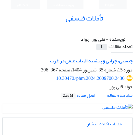
English
ورود به سامانه
ثبت نام
تأملات فلسفی
نویسنده =
قلی پور، جواد
تعداد مقالات:
1
چیستی، چرایی و پیشینه الهیات علمی در غرب
دوره 15، شماره 35، شهریور 1404، صفحه
367-396
10.30470/phm.2024.2009700.2436
جواد قلی پور
اصل مقاله
مشاهده مقاله
2.26 M
مقالات آماده انتشار