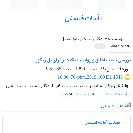
English
ورود به سامانه
ثبت نام
تأملات فلسفی
نویسنده =
توکلی شاندیز، ابوالفضل
تعداد مقالات:
1
بررسی نسبت اخلاق و روایت با تأکید بر آرای پل ریکور
دوره 9، شماره 23، اسفند 1398، صفحه
355-385
10.30470/phm.2019.100431.1546
ابوالفضل توکلی شاندیز، سید حسن اسلامی اردکانی، سید احمد فاضلی
اصل مقاله
مشاهده مقاله
1.27 M
مقالات آماده انتشار