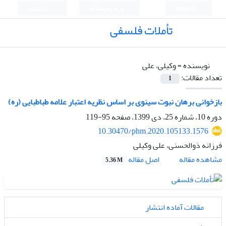
English
ورود به سامانه
ثبت نام
تأملات فلسفی
نویسنده =
وکیلی، علی
تعداد مقالات:
1
بازخوانی برهان نبوت سینوی بر اساس نظریه اعتبار علامه طباطبایی (ره)
دوره 10، شماره 25، دی 1399، صفحه
95-119
10.30470/phm.2020.105133.1576
فرزانه ذوالحسنی، علی وکیلی
اصل مقاله
مشاهده مقاله
5.36 M
مقالات آماده انتشار