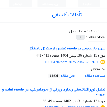
English
ورود به سامانه
ثبت نام
تأملات فلسفی
نویسنده =
ندا محجل
تعداد مقالات:
2
سهم جان دیویی در فلسفه تعلیم و تربیت نل نادینگز
دوره 15، شماره 36، بهمن 1404، صفحه
413-441
10.30470/phm.2025.2047575.2611
ندا محجل
اصل مقاله
مشاهده مقاله
1.89 M
تحلیل نوپراگماتیستی ریچارد رورتی از «خودآفرینی» در فلسفه تعلیم و
تربیت
دوره 13، شماره 31، دی 1402، صفحه
49-66