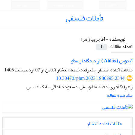
English
ورود به سامانه
ثبت نام
تأملات فلسفی
نویسنده =
آقاجری، زهرا
تعداد مقالات:
1
آیدوس ( Aidos ) از دیدگاه ارسطو
مقالات آماده انتشار، پذیرفته شده، انتشار آنلاین از
07 اردیبهشت 1405
10.30470/phm.2023.1986295.2344
زهرا آقاجری، مجید ملایوسفی، مسعود صادقی، بابک عباسی
مشاهده مقاله
مقالات آماده انتشار