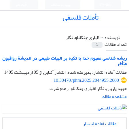
English
ورود به سامانه
ثبت نام
تأملات فلسفی
نویسنده =
اظهاری جنکانلو، نگار
تعداد مقالات:
1
ریشه شناسی مفهوم خدا با تکیه بر الهیات طبیعی در اندیشۀ رواقیون
متأخر
مقالات آماده انتشار، پذیرفته شده، انتشار آنلاین از
05 اردیبهشت 1405
10.30470/phm.2025.2044955.2600
مجید یاریان، نگار اظهاری جنکانلو، رهام شرف
مشاهده مقاله
مقالات آماده انتشار