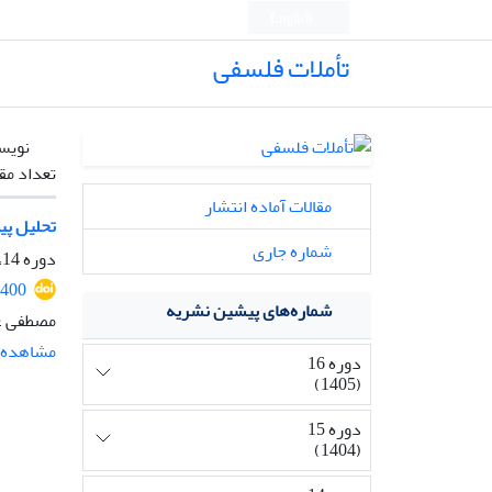
English
تأملات فلسفی
نویس
تعداد مق
مقالات آماده انتشار
تحلیل پی
شماره جاری
دوره 14، شماره 33، بهمن 1403، صفحه
2400
شماره‌های پیشین نشریه
مصطفی ع
مشاهده م
دوره 16
(1405)
دوره 15
(1404)