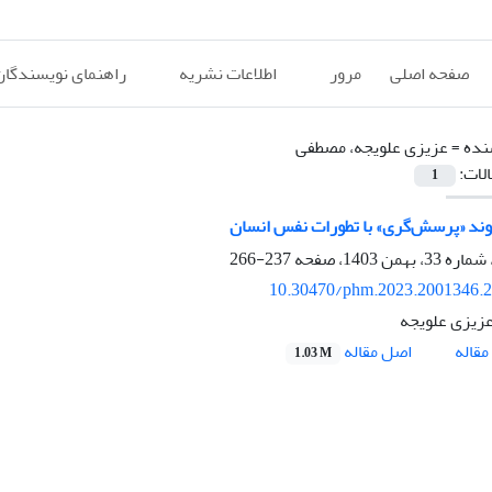
صفحه اصلی
مرور
اطلاعات نشریه
راهنمای نویسندگان
نده =
عزیزی علویجه، مصطفی
الات:
1
وند «پرسش‌گری» با تطورات نفس انسان
237-266
10.30470/phm.2023.2001346.
زیزی علویجه
اصل مقاله
قاله
1.03 M