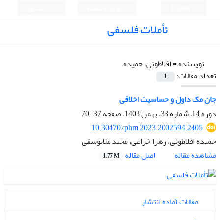
English
ورود به سامانه
ثبت نام
تأملات فلسفی
نویسنده =
افلاطونی، حمیده
تعداد مقالات:
1
جان مک داول و حساسیت اخلاقی
دوره 14، شماره 33، بهمن 1403، صفحه
37-70
10.30470/phm.2023.2002594.2405
حمیده افلاطونی، زهرا خزاعی، مجید ملایوسفی
اصل مقاله
مشاهده مقاله
1.77 M
مقالات آماده انتشار