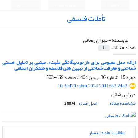
English
ورود به سامانه
ثبت نام
تأملات فلسفی
نویسنده =
مهران رضائی
تعداد مقالات:
1
ارائه مدل مفهومی برای «ازخودبیگانگی مثبت»، مبتنی بر تحلیل هستی
شناختی و معرفت شناختی از تبیین های فلاسفه و متفکران اسلامی
دوره 15، شماره 36، بهمن 1404، صفحه
469-503
10.30470/phm.2024.2011583.2442
مهران رضائی
اصل مقاله
مشاهده مقاله
2.88 M
مقالات آماده انتشار