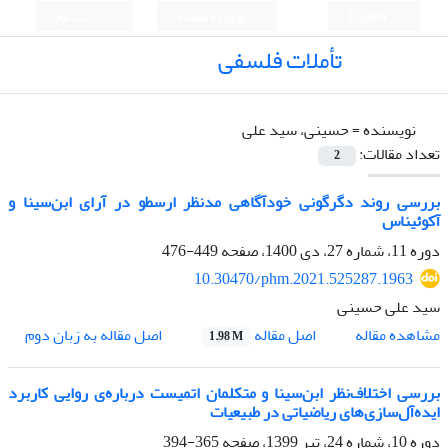
English
ورود به سامانه
ثبت نام
تأملات فلسفی
نویسنده =
حسینی، سید علی
تعداد مقالات:
2
بررسی روند دگرگونی خودآگاهی مدنظر ارسطو در آرای ابن‌سینا و
آکوئیناس
دوره 11، شماره 27، دی 1400، صفحه
449-476
10.30470/phm.2021.525287.1963
سید علی حسینی
اصل مقاله
مشاهده مقاله
اصل مقاله به زبان دوم
1.98 M
بررسی اختلاف‌نظر ابن‌سینا و متکلمان اتمیست درباره‌ی روایی کاربرد
ایده‌آل‌‌سازی‌های ریاضیاتی در طبیعیات
دوره 10، شماره 24، تیر 1399، صفحه
365-394