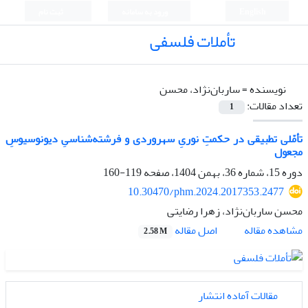
English
ورود به سامانه
ثبت نام
تأملات فلسفی
نویسنده =
ساربان‌نژاد، محسن
تعداد مقالات:
1
تأمّلی تطبیقی در حکمتِ نوریِ سهروردی و فرشته‌شناسیِ دیونوسیوسِ
مجعول
دوره 15، شماره 36، بهمن 1404، صفحه
119-160
10.30470/phm.2024.2017353.2477
محسن ساربان‌نژاد، زهرا رضایتی
اصل مقاله
مشاهده مقاله
2.58 M
مقالات آماده انتشار