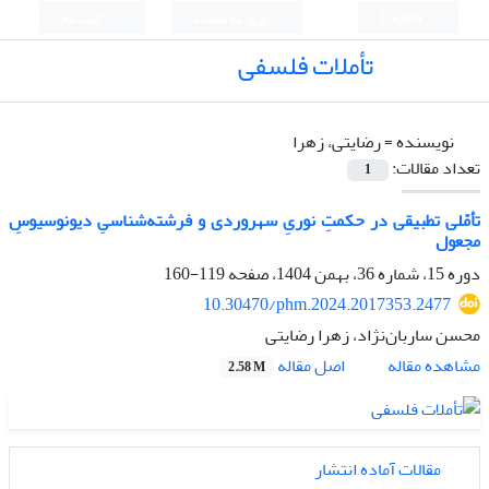
English
ورود به سامانه
ثبت نام
تأملات فلسفی
نویسنده =
رضایتی، زهرا
تعداد مقالات:
1
تأمّلی تطبیقی در حکمتِ نوریِ سهروردی و فرشته‌شناسیِ دیونوسیوسِ
مجعول
دوره 15، شماره 36، بهمن 1404، صفحه
119-160
10.30470/phm.2024.2017353.2477
محسن ساربان‌نژاد، زهرا رضایتی
اصل مقاله
مشاهده مقاله
2.58 M
مقالات آماده انتشار