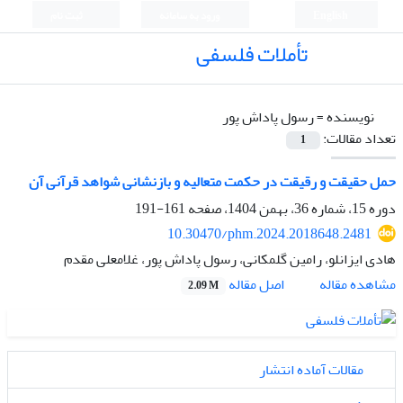
English
ورود به سامانه
ثبت نام
تأملات فلسفی
نویسنده =
رسول پاداش پور
تعداد مقالات:
1
حمل حقیقت و رقیقت در حکمت متعالیه و بازنشانی شواهد قرآنی آن
دوره 15، شماره 36، بهمن 1404، صفحه
161-191
10.30470/phm.2024.2018648.2481
هادی ایزانلو، رامین گلمکانی، رسول پاداش پور، غلامعلی مقدم
اصل مقاله
مشاهده مقاله
2.09 M
مقالات آماده انتشار