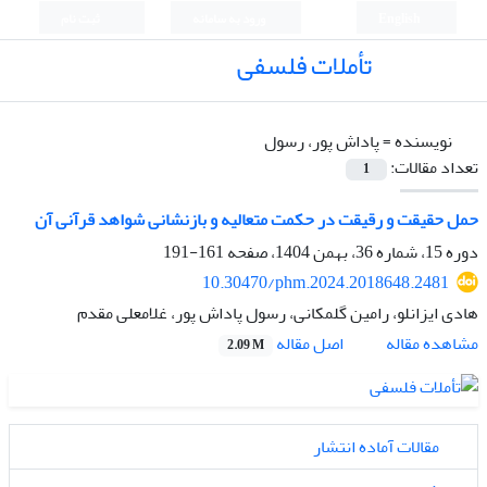
English
ورود به سامانه
ثبت نام
تأملات فلسفی
نویسنده =
پاداش پور، رسول
تعداد مقالات:
1
حمل حقیقت و رقیقت در حکمت متعالیه و بازنشانی شواهد قرآنی آن
دوره 15، شماره 36، بهمن 1404، صفحه
161-191
10.30470/phm.2024.2018648.2481
هادی ایزانلو، رامین گلمکانی، رسول پاداش پور، غلامعلی مقدم
اصل مقاله
مشاهده مقاله
2.09 M
مقالات آماده انتشار