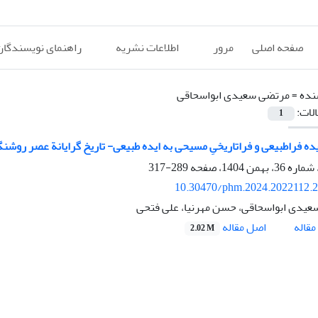
صفحه اصلی
مرور
اطلاعات نشریه
راهنمای نویسندگان
نده =
مرتضی سعیدی ابواسحاقی
الات:
1
ایده فراطبیعی و فراتاریخیِ مسیحی به ایده طبیعی- تاریخ گرایانة عصر روشن
289-317
10.30470/phm.2024.2022112.
یدی ابواسحاقی، حسن مهرنیا، علی فتحی
اصل مقاله
قاله
2.02 M