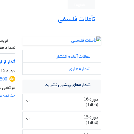
English
تأملات فلسفی
نویس
تعداد مق
مقالات آماده انتشار
گذار از 
شماره جاری
دوره 15، شماره 36، بهمن 1404، صفحه
2500
شماره‌های پیشین نشریه
مرتضی سع
مشاهده م
دوره 16
(1405)
دوره 15
(1404)