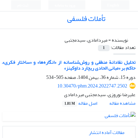
English
ورود به سامانه
ثبت نام
تأملات فلسفی
نویسنده =
میردامادی، سیدمجتبی
تعداد مقالات:
1
تحلیل نقادانة منطقی و روش‌شناسانه از «انگاره‌ها» و «ساختار فکری»ِ
حاکم بر «مبانی الحادی ریچارد داوکینز»
دوره 15، شماره 36، بهمن 1404، صفحه
505-534
10.30470/phm.2024.2022747.2502
علیرضا نوروزی، سیدمجتبی میردامادی
اصل مقاله
مشاهده مقاله
1.81 M
مقالات آماده انتشار