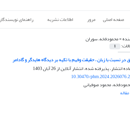
صفحه اصلی
مرور
اطلاعات نشریه
راهنمای نویسندگان
نده =
محمودفخه، سوران
الات:
1
 در نسبت با زبان ، حقیقت وفهم با تکیه بر دیدگاه هایدگر و گادامر
اده انتشار، پذیرفته شده، انتشار آنلاین از
26 آبان 1403
10.30470/phm.2024.2026076.
مودفخه، محمود صوفیانی
قاله