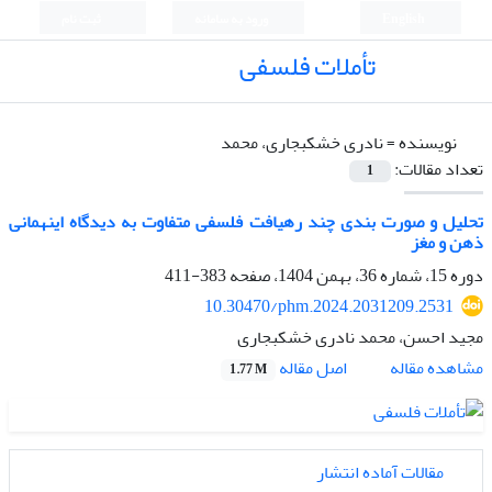
English
ورود به سامانه
ثبت نام
تأملات فلسفی
نویسنده =
نادری خشکبجاری، محمد
تعداد مقالات:
1
تحلیل و صورت بندی چند رهیافت فلسفی متفاوت به دیدگاه اینهمانی
ذهن و مغز
دوره 15، شماره 36، بهمن 1404، صفحه
383-411
10.30470/phm.2024.2031209.2531
مجید احسن، محمد نادری خشکبجاری
اصل مقاله
مشاهده مقاله
1.77 M
مقالات آماده انتشار