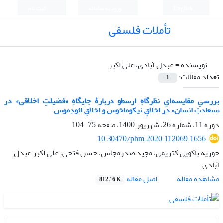
English
ورود به سامانه
ثبت نام
تأملات فلسفی
نویسنده =
عبدل آبادی، علی اکبر
تعداد مقالات:
1
بررسیِ مقایسه‌ایِ نظرگاهِ ارسطو دربارۀ جایگاهِ «فضیلتِ اخلاقی» در
«سعادتِ انسان» در اخلاقِ نیکوماخوس و اخلاقِ ائودِموس
دوره 11، شماره 26، شهریور 1400، صفحه
75-104
10.30470/phm.2020.112069.1656
حوریه باکویی کتریمی، مجید صدرمجلس، حسن فتحی، علی اکبر عبدل
آبادی
اصل مقاله
مشاهده مقاله
812.16 K