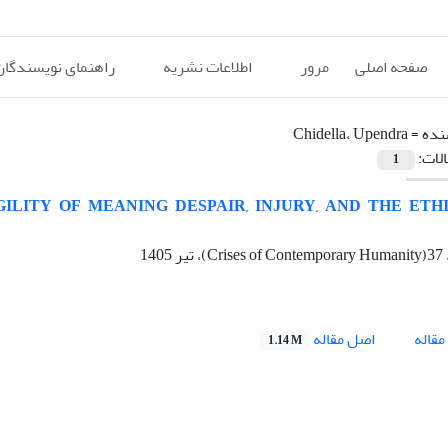
صفحه اصلی
مرور
اطلاعات نشریه
راهنمای نویسندگان
نده =
Chidella، Upendra
الات:
1
LITY OF MEANING DESPAIR, INJURY, AND THE ETH
اصل مقاله
قاله
1.14 M