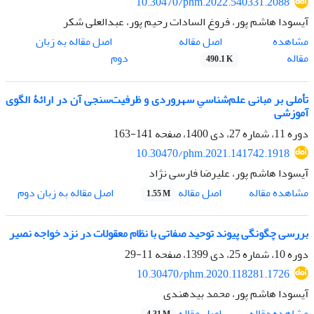
10.30470/phm.2022.540331.2088
آیسودا هاشم پور، فروغ السادات رحیم پور، عبدالعلی شکر
اصل مقاله
مشاهده
اصل مقاله به زبان
مقاله
دوم
490.1 K
تأملی بر مبانی علم‌شناسیِ سهروردی و ظرفیت‌سنجی آن در ارائۀ الگوی
آموزشی
دوره 11، شماره 27، دی 1400، صفحه
141-163
10.30470/phm.2021.141742.1918
آیسودا هاشم پور، علیرضا فارسی نژاد
اصل مقاله
مشاهده مقاله
اصل مقاله به زبان دوم
1.55 M
بررسی چگونگی پیوند توحید صفاتی با نظام معقولات در نزد خواجه نصیر
دوره 10، شماره 25، دی 1399، صفحه
11-29
10.30470/phm.2020.118281.1726
آیسودا هاشم پور، محمد بیدهندی
اصل مقاله
مشاهده مقاله