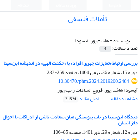
English
ورود به سامانه
ثبت نام
تأملات فلسفی
نویسنده =
هاشم پور، آیسودا
تعداد مقالات:
4
بررسی ارتباط «تمایزات جبری افراد» با «حکمت الهی» در اندیشه ابن‌سینا
دوره 15، شماره 36، بهمن 1404، صفحه
259-287
10.30470/phm.2024.2019200.2484
آیسودا هاشم پور، فروغ السادات رحیم پور
اصل مقاله
مشاهده مقاله
2.15 M
دیدگاه ابن‌سینا در باب پیوستگی میان سعادت ناشی از ادراکات با احوال
مغز انسان
دوره 12، شماره 29، دی 1401، صفحه
85-106