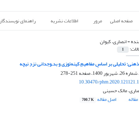
صفحه اصلی
مرور
اطلاعات نشریه
راهنمای نویسندگان
نده =
انصاری، کیوان
الات:
1
نی: تحلیلی بر اساسِ مفاهیمِ کینه‌توزی و بد‌ـ‌وجدانی نزدِ نیچه
251-278
10.30470/phm.2020.121121.
صاری، مالک حسینی
اصل مقاله
قاله
700.7 K