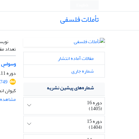
English
تأملات فلسفی
نویس
تعداد مق
مقالات آماده انتشار
وسواسِ ذه
شماره جاری
دوره 11، شماره 26، شهریور 1400، صفحه
1749
شماره‌های پیشین نشریه
کیوان ان
مشاهده م
دوره 16
(1405)
دوره 15
(1404)