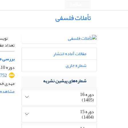
English
تأملات فلسفی
نویس
تعداد مق
مقالات آماده انتشار
بررسی مق
شماره جاری
دوره 10، شماره 25، دی 1399، صفحه
1752
شماره‌های پیشین نشریه
مهدی فدا
مشاهده م
دوره 16
(1405)
دوره 15
(1404)