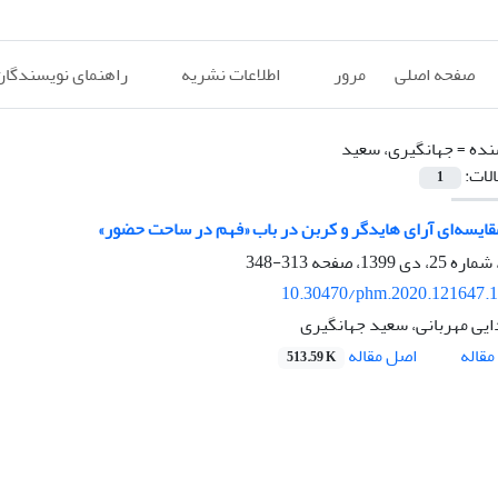
صفحه اصلی
مرور
اطلاعات نشریه
راهنمای نویسندگان
نده =
جهانگیری، سعید
الات:
1
ایسه‌ای آرای هایدگر و کربن در باب «فهم در ساحت حضور»
313-348
10.30470/phm.2020.121647.
یی مهربانی، سعید جهانگیری
اصل مقاله
قاله
513.59 K