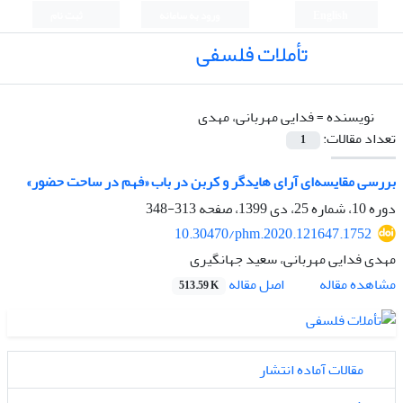
English
ورود به سامانه
ثبت نام
تأملات فلسفی
نویسنده =
فدایی مهربانی، مهدی
تعداد مقالات:
1
بررسی مقایسه‌ای آرای هایدگر و کربن در باب «فهم در ساحت حضور»
دوره 10، شماره 25، دی 1399، صفحه
313-348
10.30470/phm.2020.121647.1752
مهدی فدایی مهربانی، سعید جهانگیری
اصل مقاله
مشاهده مقاله
513.59 K
مقالات آماده انتشار