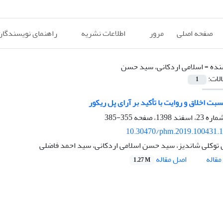
صفحه اصلی
مرور
اطلاعات نشریه
راهنمای نویسندگان
نده =
اسلامی اردکانی، سید حسن
الات:
1
بت اخلاق و روایت با تأکید بر آرای پل ریکور
355-385
10.30470/phm.2019.100431.
 توکلی شاندیز، سید حسن اسلامی اردکانی، سید احمد فاضلی
اصل مقاله
قاله
1.27 M