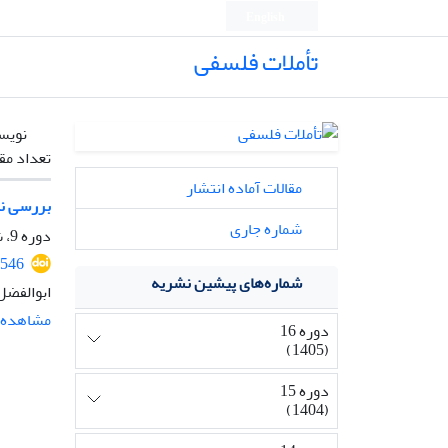
English
تأملات فلسفی
نویس
تعداد مق
مقالات آماده انتشار
بررسی نس
شماره جاری
دوره 9، شماره 23، اسفند 1398، صفحه
1546
شماره‌های پیشین نشریه
ابوالفضل
مشاهده م
دوره 16
(1405)
دوره 15
(1404)