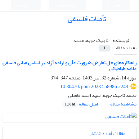
English
ورود به سامانه
ثبت نام
تأملات فلسفی
نویسنده =
تاجیک جوبه، محمد
تعداد مقالات:
1
راهکاره‌های حل تعارض ضرورت علّی و اراده آزاد بر اساس مبانی فلسفی
علامه طباطبائی
دوره 14، شماره 32، تیر 1403، صفحه
347-374
10.30470/phm.2023.558986.2249
محمد تاجیک جوبه، سید احمد فاضلی
اصل مقاله
مشاهده مقاله
1.36 M
مقالات آماده انتشار