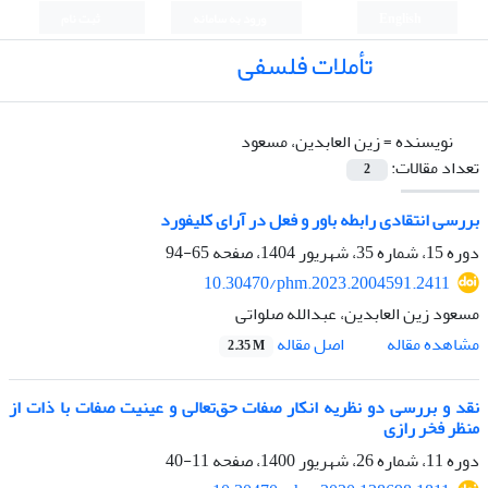
English
ورود به سامانه
ثبت نام
تأملات فلسفی
نویسنده =
زین العابدین، مسعود
تعداد مقالات:
2
بررسی انتقادی رابطه باور و فعل در آرای کلیفورد
دوره 15، شماره 35، شهریور 1404، صفحه
65-94
10.30470/phm.2023.2004591.2411
مسعود زین العابدین، عبدالله صلواتی
اصل مقاله
مشاهده مقاله
2.35 M
نقد و بررسی دو نظریه انکار صفات حق‌تعالی و عینیت صفات با ذات از
منظر فخر رازی
دوره 11، شماره 26، شهریور 1400، صفحه
11-40