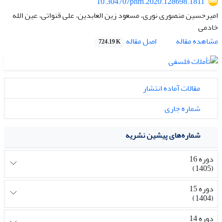
10.30470/phm.2020.128698.1811
امیرحسین منصوری نوری، مسعود زین العابدین، علی قنواتی، عین الله
خادمی
اصل مقاله
مشاهده مقاله
724.19 K
مقالات آماده انتشار
شماره جاری
شماره‌های پیشین نشریه
دوره 16
(1405)
دوره 15
(1404)
دوره 14