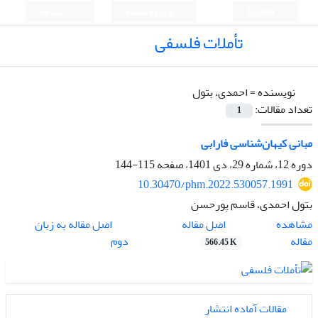
English
ورود به سامانه
ثبت نام
تأملات فلسفی
نویسنده =
احمدی، بتول
تعداد مقالات:
1
مبانی کیهان‌شناسی فارابی
دوره 12، شماره 29، دی 1401، صفحه
115-144
10.30470/phm.2022.530057.1991
بتول احمدی، قاسم پورحسن
اصل مقاله
مشاهده
اصل مقاله به زبان
مقاله
دوم
566.45 K
مقالات آماده انتشار