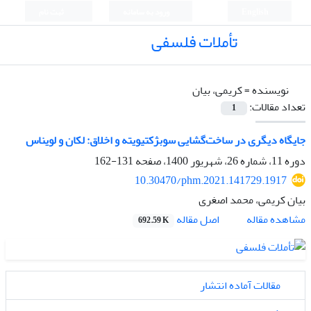
English
ورود به سامانه
ثبت نام
تأملات فلسفی
نویسنده =
کریمی، بیان
تعداد مقالات:
1
جایگاه دیگری در ساخت‌گشایی سوبژکتیویته و اخلاق: لکان و لویناس
دوره 11، شماره 26، شهریور 1400، صفحه
131-162
10.30470/phm.2021.141729.1917
بیان کریمی، محمد اصغری
اصل مقاله
مشاهده مقاله
692.59 K
مقالات آماده انتشار