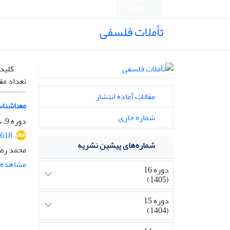
English
تأملات فلسفی
کلیدو
تعداد مق
مقالات آماده انتشار
معناشناس
شماره جاری
دوره 9، شماره 23، اسفند 1398، صفحه
1618
شماره‌های پیشین نشریه
محمد رض
مشاهده م
دوره 16
(1405)
دوره 15
(1404)