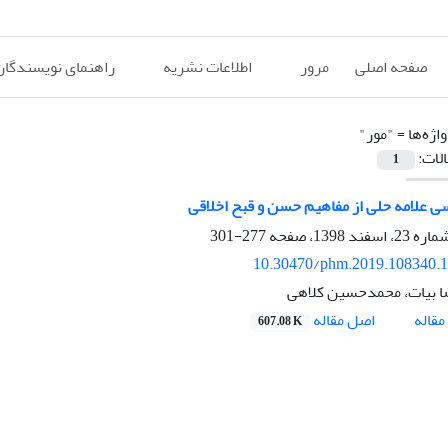
صفحه اصلی
مرور
اطلاعات نشریه
راهنمای نویسندگان
اژه‌ها =
"مور"
الات:
1
ی علامه حلی از مفاهیم حسن و قبح اخلاقی
277-301
10.30470/phm.2019.108340.
ا بیات، محمدحسین کلاهی
اصل مقاله
قاله
607.08 K