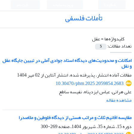
English
ورود به سامانه
ثبت نام
تأملات فلسفی
کلیدواژه‌ها =
عقل
تعداد مقالات:
5
امکانات و محدودیت‌های دیدگاه استاد جوادی آملی در تبیین جایگاه عقل
و نقل
مقالات آماده انتشار، پذیرفته شده، انتشار آنلاین از
02 مهر 1404
10.30470/phm.2025.2059854.2683
علی هراتی، عباس ایزدپناه، نفیسه ساطع
مشاهده مقاله
مقایسه اقانیم ثلاث و مراتب هستی از دیدگاه فلوطین و ملاصدرا
دوره 15، شماره 35، شهریور 1404، صفحه
269-300