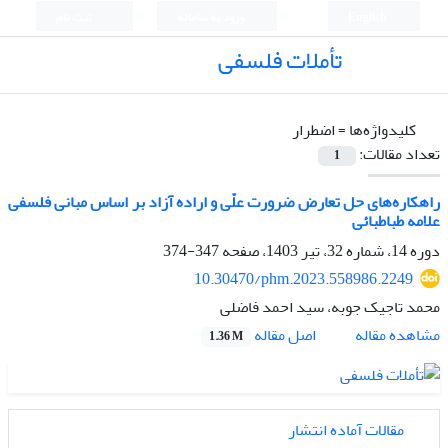
English
ورود به سامانه
ثبت نام
تأملات فلسفی
کلیدواژه‌ها =
اضطرار
تعداد مقالات:
1
راهکاره‌های حل تعارض ضرورت علّی و اراده آزاد بر اساس مبانی فلسفی
علامه طباطبائی
دوره 14، شماره 32، تیر 1403، صفحه
347-374
10.30470/phm.2023.558986.2249
محمد تاجیک جوبه، سید احمد فاضلی
اصل مقاله
مشاهده مقاله
1.36 M
مقالات آماده انتشار