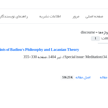
صفحه اصلی
مرور
اطلاعات نشریه
راهنمای نویسندگان
اژه‌ها =
discourse
الات:
1
Points of Badiou’s Philosophy and Lacanian Theory
330-355
اصل مقاله
قاله
536.25 K