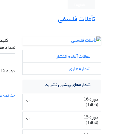
English
تأملات فلسفی
کلیدو
تعداد مق
مقالات آماده انتشار
شماره جاری
دوره 15، 34(Special issue: Meditation)، تیر 1404، صفحه
شماره‌های پیشین نشریه
مشاهده م
دوره 16
(1405)
دوره 15
(1404)