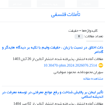
English
ورود به سامانه
ثبت نام
تأملات فلسفی
کلیدواژه‌ها =
حقیقت
تعداد مقالات:
8
ذات اخلاق در نسبت با زبان ، حقیقت وفهم با تکیه بر دیدگاه هایدگر و
گادامر
مقالات آماده انتشار، پذیرفته شده، انتشار آنلاین از
26 آبان 1403
10.30470/phm.2024.2026076.2514
سوران محمودفخه، محمود صوفیانی
مشاهده مقاله
تأثیر ایمان بر پالایش شناخت و رفع موانع معرفتی در توسعه معرفت در
اندیشه اسلامی
مقالات آماده انتشار، پذیرفته شده، انتشار آنلاین از
02 مهر 1404