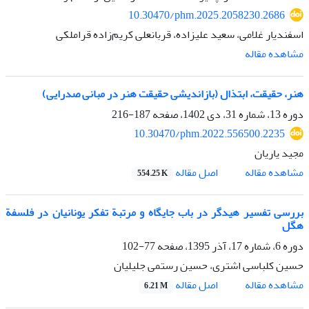
10.30470/phm.2025.2058230.2686
اسفندیار غلامی، سعید علیزاده، قربانعلی کریم‌زاده قراملکی
مشاهده مقاله
هنر، حقیقت، ابتذال (بازاندیشی حقیقت هنر در مبانی صدرایی)
دوره 13، شماره 31، دی 1402، صفحه
187-216
10.30470/phm.2022.556500.2235
مجید یاریان
اصل مقاله
مشاهده مقاله
554.25 K
بررسی تفسیر هیدگر در باب جایگاه و مرتبة تفکر یونانیان در فلسفة
هگل
دوره 6، شماره 17، آذر 1395، صفحه
77-102
حسین کلباسی اشتری، حسین رستمی جلیلیان
اصل مقاله
مشاهده مقاله
6.21 M