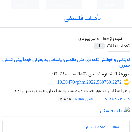
English
ورود به سامانه
ثبت نام
تأملات فلسفی
کلیدواژه‌ها =
وحی یهودی
تعداد مقالات:
1
لویناس و خوانش تلمودی متن مقدس: پاسخی به بحران خودآیینی انسان
مدرن
دوره 13، شماره 31، دی 1402، صفحه
73-99
10.30470/phm.2022.560760.2272
زهرا میقانی، منصور معتمدی، حسین مصباحیان، مهدی حسن زاده
اصل مقاله
مشاهده مقاله
614.2 K
مقالات آماده انتشار