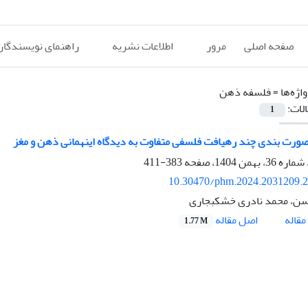
صفحه اصلی
مرور
اطلاعات نشریه
راهنمای نویسندگان
اژه‌ها =
فلسفه ذهن
الات:
1
صورت بندی چند رهیافت فلسفی متفاوت به دیدگاه اینهمانی ذهن و مغز
383-411
10.30470/phm.2024.2031209.
سن، محمد نادری خشکبجاری
اصل مقاله
قاله
1.77 M