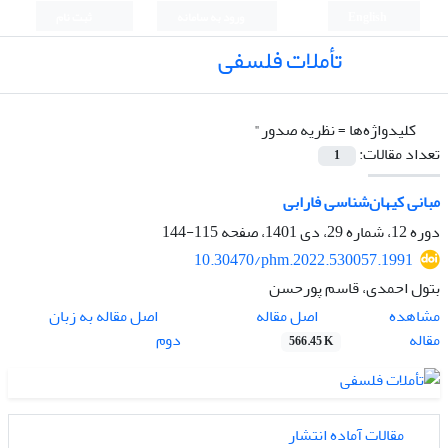
English
ورود به سامانه
ثبت نام
تأملات فلسفی
کلیدواژه‌ها =
نظریه صدور"
تعداد مقالات:
1
مبانی کیهان‌شناسی فارابی
دوره 12، شماره 29، دی 1401، صفحه
115-144
10.30470/phm.2022.530057.1991
بتول احمدی، قاسم پورحسن
اصل مقاله
مشاهده
اصل مقاله به زبان
مقاله
دوم
566.45 K
مقالات آماده انتشار