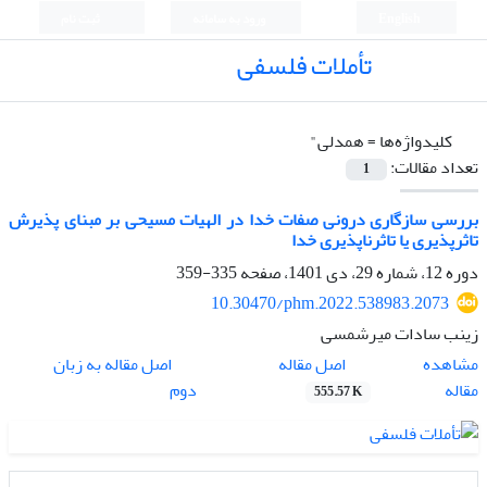
English
ورود به سامانه
ثبت نام
تأملات فلسفی
کلیدواژه‌ها =
همدلی"
تعداد مقالات:
1
بررسی سازگاری درونی صفات خدا در الهیات مسیحی بر مبنای پذیرش
تاثرپذیری یا تاثرناپذیری خدا
دوره 12، شماره 29، دی 1401، صفحه
335-359
10.30470/phm.2022.538983.2073
زینب سادات میرشمسی
اصل مقاله
مشاهده
اصل مقاله به زبان
مقاله
دوم
555.57 K