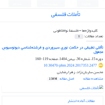
English
ورود به سامانه
ثبت نام
تأملات فلسفی
کلیدواژه‌ها =
فلسفۀ نوافلاطونی
تعداد مقالات:
1
تأمّلی تطبیقی در حکمتِ نوریِ سهروردی و فرشته‌شناسیِ دیونوسیوسِ
مجعول
دوره 15، شماره 36، بهمن 1404، صفحه
119-160
10.30470/phm.2024.2017353.2477
محسن ساربان‌نژاد، زهرا رضایتی
اصل مقاله
مشاهده مقاله
2.58 M
مقالات آماده انتشار