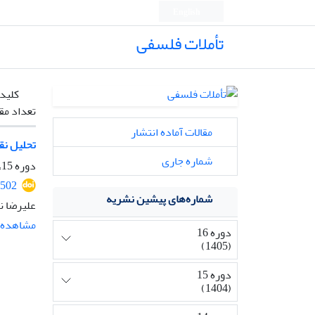
English
تأملات فلسفی
کلیدو
تعداد مق
مقالات آماده انتشار
تحلیل نقا
شماره جاری
دوره 15، شماره 36، بهمن 1404، صفحه
2502
شماره‌های پیشین نشریه
علیرضا ن
مشاهده م
دوره 16
(1405)
دوره 15
(1404)