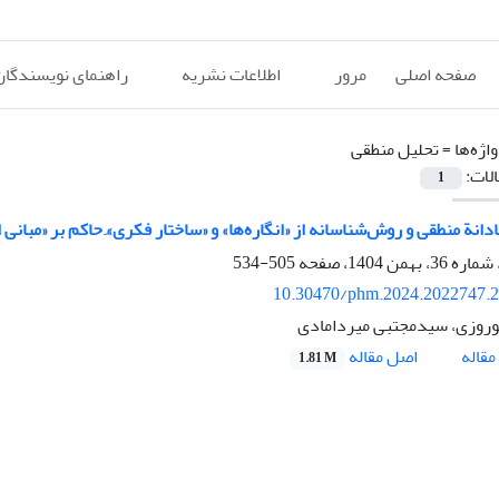
صفحه اصلی
مرور
اطلاعات نشریه
راهنمای نویسندگان
اژه‌ها =
تحلیل منطقی
الات:
1
دانة منطقی و روش‌شناسانه از «انگاره‌ها» و «ساختار فکری»ِ حاکم بر «مبانی 
505-534
10.30470/phm.2024.2022747.
وروزی، سیدمجتبی میردامادی
اصل مقاله
قاله
1.81 M