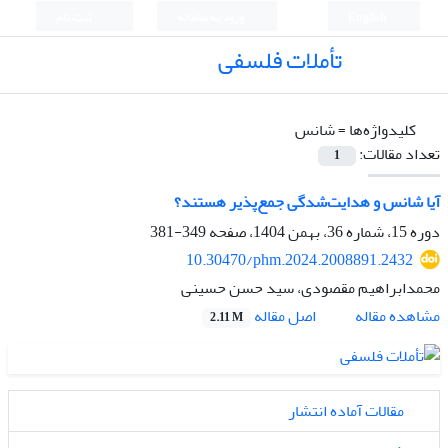
English
ورود به سامانه
ثبت نام
تأملات فلسفی
کلیدواژه‌ها =
شانس
تعداد مقالات:
1
آیا شانس و هدایت‌شدگی جمع‌پذیر هستند؟
دوره 15، شماره 36، بهمن 1404، صفحه
349-381
10.30470/phm.2024.2008891.2432
محمدابراهیم مقصودی، سید حسن حسینی
اصل مقاله
مشاهده مقاله
2.11 M
مقالات آماده انتشار