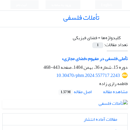
English
ورود به سامانه
ثبت نام
تأملات فلسفی
کلیدواژه‌ها =
فضای فیزیکی
تعداد مقالات:
1
تأملی فلسفی در مفهوم «فضای مجازی»
دوره 15، شماره 36، بهمن 1404، صفحه
443-468
10.30470/phm.2024.557717.2243
فاطمه رازی زاده
اصل مقاله
مشاهده مقاله
1.57 M
مقالات آماده انتشار