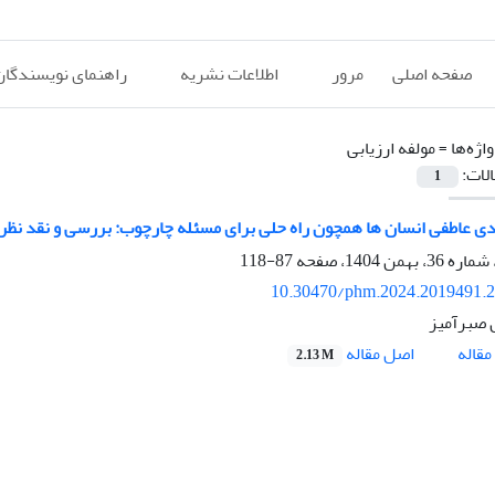
صفحه اصلی
مرور
اطلاعات نشریه
راهنمای نویسندگان
اژه‌ها =
مولفه ارزیابی
الات:
1
ی عاطفی انسان ها همچون راه حلی برای مسئله چارچوب: بررسی و نقد نظر
87-118
10.30470/phm.2024.2019491.
 صبرآمیز
اصل مقاله
قاله
2.13 M