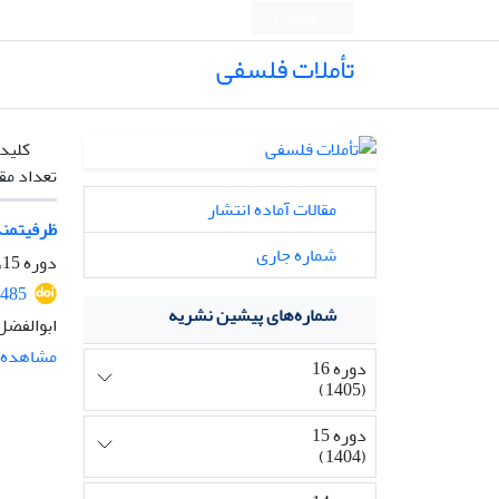
English
تأملات فلسفی
کلیدو
تعداد مق
مقالات آماده انتشار
ظرفیتمند
شماره جاری
دوره 15، شماره 36، بهمن 1404، صفحه
2485
شماره‌های پیشین نشریه
ابوالفضل
مشاهده م
دوره 16
(1405)
دوره 15
(1404)