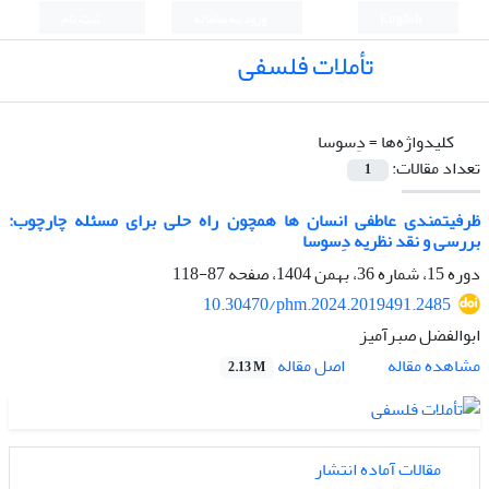
English
ورود به سامانه
ثبت نام
تأملات فلسفی
کلیدواژه‌ها =
دِسوسا
تعداد مقالات:
1
ظرفیتمندی عاطفی انسان ها همچون راه حلی برای مسئله چارچوب:
بررسی و نقد نظریه دِسوسا
دوره 15، شماره 36، بهمن 1404، صفحه
87-118
10.30470/phm.2024.2019491.2485
ابوالفضل صبرآمیز
اصل مقاله
مشاهده مقاله
2.13 M
مقالات آماده انتشار