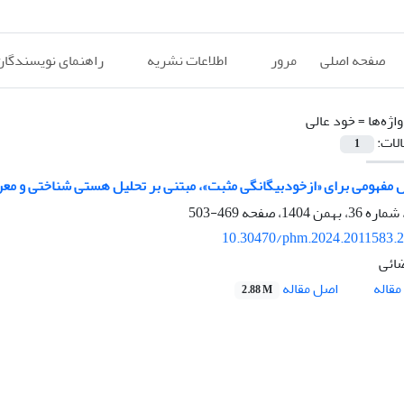
صفحه اصلی
مرور
اطلاعات نشریه
راهنمای نویسندگان
اژه‌ها =
خود عالی
الات:
1
ل مفهومی برای «ازخودبیگانگی مثبت»، مبتنی بر تحلیل هستی شناختی و معر
469-503
10.30470/phm.2024.2011583.
ائی
اصل مقاله
قاله
2.88 M